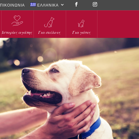
ΠΙΚΟΙΝΩΝΙΑ
ΕΛΛΗΝΙΚΑ
Ιστορίες αγάπης
Για σκύλους
Για γάτες