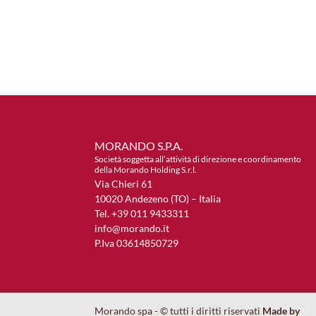
MORANDO S.P.A.
Società soggetta all’attività di direzione e coordinamento
della Morando Holding S.r.l.
Via Chieri 61
10020 Andezeno (TO) – Italia
Tel. +39 011 9433311
info@morando.it
P.Iva 03614850729
Morando spa - © tutti i diritti riservati
Made by