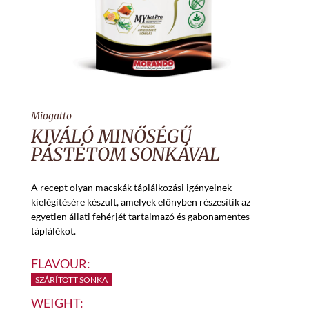
Miogatto
KIVÁLÓ MINŐSÉGŰ
PÁSTÉTOM SONKÁVAL
A recept olyan macskák táplálkozási igényeinek
kielégítésére készült, amelyek előnyben részesítik az
egyetlen állati fehérjét tartalmazó és gabonamentes
táplálékot.
FLAVOUR:
SZÁRÍTOTT SONKA
WEIGHT: