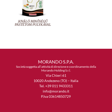
KIVÁLÓ MINŐSÉGŰ
PÁSTÉTOM PULYKÁVAL
MORANDO S.P.A.
Società soggetta all’attività di direzione e coordinamento della
Morando Holding S.r.l.
Via Chieri 61
10020 Andezeno (TO) – Italia
Tel. +39 011 9433311
info@morando.it
P.Iva 03614850729