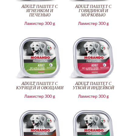
ADULT ПАШТЕТ С
ADULT ПАШТЕТ С
ЯГНЕНКОМ И
ГОВЯДИНОЙ И
ПЕЧЕНЬЮ
МОРКОВЬЮ
Ламистер 300 g
Ламистер 300 g
ADULT ПАШТЕТ С
ADULT ПАШТЕТ С
КУРИЦЕЙ И ОВОЩАМИ
УТКОЙ И ИНДЕЙКОЙ
Ламистер 300 g
Ламистер 300 g