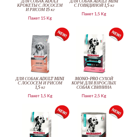
ДЛЯ СОБАК ADULT
ДЛЯ СОБАК ADULT MINI
КРОКЕТЫ С ЛОСОСЕМ
С ГОВЯДИНОЙ 1,5 кг
И РИСОМ 15 кг
Пакет 1,5 Kg
Пакет 15 Kg
ДЛЯ СОБАК ADULT MINI
MONO-PRO СУХОЙ
С ЛОСОСЕМ И РИСОМ
КОРМ ДЛЯ ВЗРОСЛЫХ
1,5 кг
СОБАК СВИНИНА
Пакет 1,5 Kg
Пакет 2,5 Kg