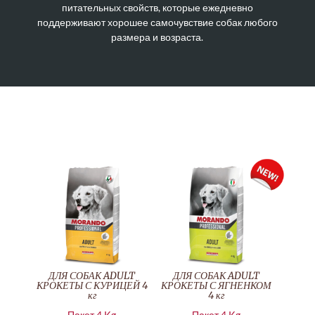
питательных свойств, которые ежедневно
поддерживают хорошее самочувствие собак любого
размера и возраста.
ДЛЯ СОБАК ADULT
ДЛЯ СОБАК ADULT
КРОКЕТЫ С КУРИЦЕЙ 4
КРОКЕТЫ С ЯГНЕНКОМ
кг
4 кг
Пакет 4 Kg
Пакет 4 Kg