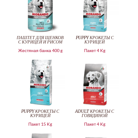
ПАШТЕТ ДЛЯ ЩЕНКОВ
PUPPY КРОКЕТЫ С
С КУРИЦЕЙ И РИСОМ
КУРИЦЕЙ
Жестяная банка 400 g
Пакет 4 Kg
PUPPY КРОКЕТЫ С
ADULT КРОКЕТЫ С
КУРИЦЕЙ
ГОВЯДИНОЙ
Пакет 15 Kg
Пакет 4 Kg