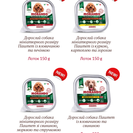
Дорослий собака
Дорослий собака
мініатюрного розміру
мініатюрного розміру
Паштет із яловичиною
Паштет із куркою,
та печінкою
картоплею та горохом
Лоток 150 g
Лоток 150 g
Дорослий собака
Дорослий собака Паштет
мініатюрного розміру
із яловичиною та
Паштет зі свининою,
свининою
морквою та стручковою