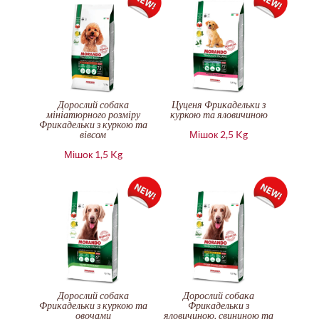
Дорослий собака
Цуценя Фрикадельки з
мініатюрного розміру
куркою та яловичиною
Фрикадельки з куркою та
вівсом
Мішок 2,5 Kg
Мішок 1,5 Kg
Дорослий собака
Дорослий собака
Фрикадельки з куркою та
Фрикадельки з
овочами
яловичиною, свининою та