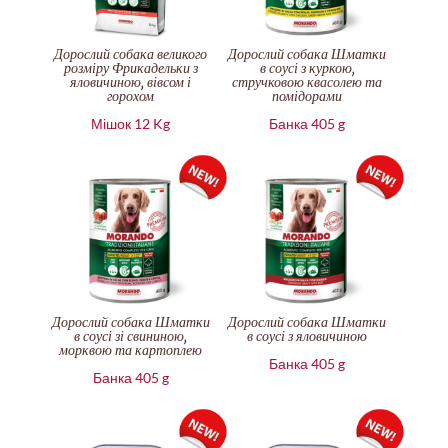
Дорослий собака великого
Дорослий собака Шматки
розміру Фрикадельки з
в соусі з куркою,
яловичиною, вівсом і
стручковою квасолею та
горохом
помідорами
Мішок 12 Kg
Банка 405 g
Дорослий собака Шматки
Дорослий собака Шматки
в соусі зі свининою,
в соусі з яловичиною
морквою та картоплею
Банка 405 g
Банка 405 g