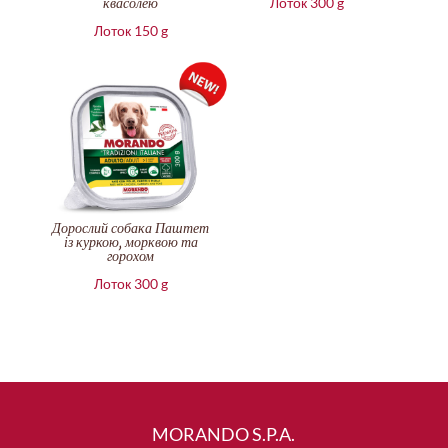
квасолею
Лоток 300 g
Лоток 150 g
Дорослий собака Паштет
із куркою, морквою та
горохом
Лоток 300 g
MORANDO S.P.A.