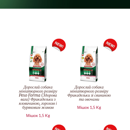
Дорослий собака
Дорослий собака
мініатюрного розміру
мініатюрного розміру
Peso Forma (Здорова
Фрикадельки зі свининою
вага) Фрикадельки з
та овочами
яловичиною, горохом і
буряковим жомом
Мішок 1,5 Kg
Мішок 1,5 Kg