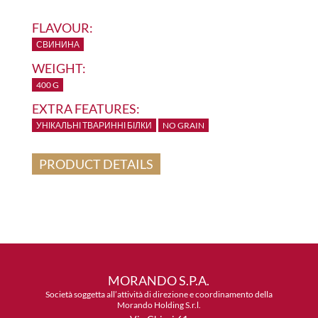
FLAVOUR:
СВИНИНА
WEIGHT:
400 G
EXTRA FEATURES:
УНІКАЛЬНІ ТВАРИННІ БІЛКИ
NO GRAIN
PRODUCT DETAILS
MORANDO S.P.A.
Società soggetta all’attività di direzione e coordinamento della
Morando Holding S.r.l.