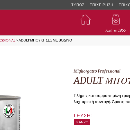
ΤΥΠΟΣ
ΕΠΙΧΕΙΡΗΣΗ
ΕΠΙΚ
Από το 1955
ESSIONAL
>
ADULT ΜΠΟΥΚΙΤΣΕΣ ΜΕ ΒΟΔΙΝΟ
Migliorgatto Professional
ADULT ΜΠΟΥ
Πλήρης και ισορροπημένη τροφή
λαχταριστή συνταγή. Άριστη περ
ΓΕΥΣΗ:
MANZO