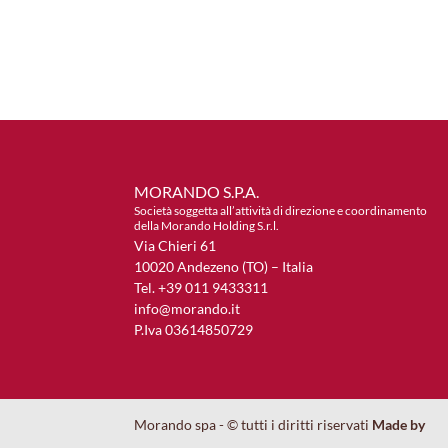
MORANDO S.P.A.
Società soggetta all’attività di direzione e coordinamento
della Morando Holding S.r.l.
Via Chieri 61
10020 Andezeno (TO) – Italia
Tel. +39 011 9433311
info@morando.it
P.Iva 03614850729
Morando spa - © tutti i diritti riservati
Made by