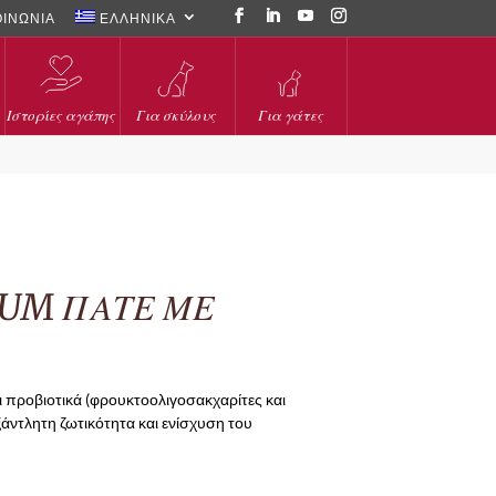
ΟΙΝΩΝΙΑ
ΕΛΛΗΝΙΚΑ
Ιστορίες αγάπης
Για σκύλους
Για γάτες
UM ΠΑΤΕ ΜΕ
ι προβιοτικά (φρουκτοολιγοσακχαρίτες και
ξάντλητη ζωτικότητα και ενίσχυση του