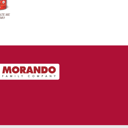
ΑΤΕ ΜΕ
ΟΜΟ