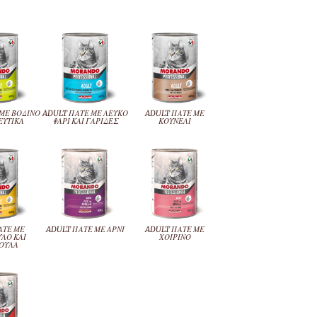
ΜΕ ΒΟΔΙΝΟ
ADULT ΠΑΤΕ ΜΕ ΛΕΥΚΟ
ADULT ΠΑΤΕ ΜΕ
ΕΥΤΙΚΑ
ΨΑΡΙ ΚΑΙ ΓΑΡΙΔΕΣ
ΚΟΥΝΕΛΙ
ΑΤΕ ΜΕ
ADULT ΠΑΤΕ ΜΕ ΑΡΝΙ
ADULT ΠΑΤΕ ΜΕ
ΛΟ ΚΑΙ
ΧΟΙΡΙΝΟ
ΟΥΛΑ