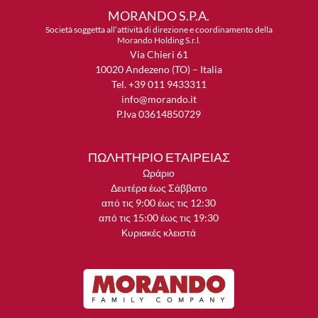
MORANDO S.P.A.
Società soggetta all’attività di direzione e coordinamento della
Morando Holding S.r.l.
Via Chieri 61
10020 Andezeno (TO) – Italia
Tel. +39 011 9433311
info@morando.it
P.Iva 03614850729
ΠΩΛΗΤΗΡΙΟ ΕΤΑΙΡΕΙΑΣ
Ωράριο
Δευτέρα έως Σάββατο
από τις 9:00 έως τις 12:30
από τις 15:00 έως τις 19:30
Κυριακές κλειστά