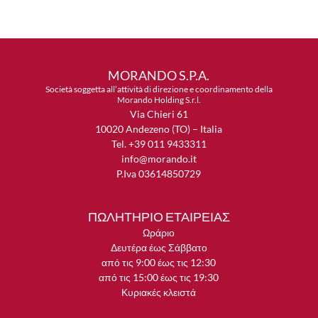
MORANDO S.P.A.
Società soggetta all’attività di direzione e coordinamento della
Morando Holding S.r.l.
Via Chieri 61
10020 Andezeno (TO) – Italia
Tel. +39 011 9433311
info@morando.it
P.Iva 03614850729
ΠΩΛΗΤΗΡΙΟ ΕΤΑΙΡΕΙΑΣ
Ωράριο
Δευτέρα έως Σάββατο
από τις 9:00 έως τις 12:30
από τις 15:00 έως τις 19:30
Κυριακές κλειστά