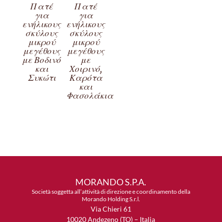
Πατέ
Πατέ
για
για
ενήλικους
ενήλικους
σκύλους
σκύλους
μικρού
μικρού
μεγέθους
μεγέθους
με Βοδινό
με
και
Χοιρινό,
Συκώτι
Καρότα
και
Φασολάκια
MORANDO S.P.A.
Società soggetta all’attività di direzione e coordinamento della
Morando Holding S.r.l.
Via Chieri 61
10020 Andezeno (TO) – Italia