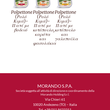
Polpettone
Polpettone
Polpettone
(Ρολό
(Ρολό
(Ρολό
Κιμά)-
Κιμά)-
Κιμά)-
Πατέ με
Πατέ με
Πατέ με
βοδινό
κοτόπουλο,
κοτόπουλο
καρότα
και
και
γαλοπούλα
φασολάκια
MORANDO S.P.A.
Società soggetta all’attività di direzione e coordinamento della
Morando Holding S.r.l.
Via Chieri 61
10020 Andezeno (TO) – Italia
Tel. +39 011 9433311