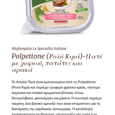
Migliorgatto Le Specialità Italiane
Polpettone (Ρολό Κιμά)-Πατέ
με χοιρινό, πατάτες και
αρακά
Το Απαλό Πατέ είναι εμπνευσμένο από το Polpettone
(Ρολό Κιμά) και περιέχει τρυφερό φρέσκο κρέας, νόστιμα
λαχανικά και ιταλικά αρωματικά βότανα, όπως
δεντρολίβανο, φασκόμηλο και ρίγανη. Η συνταγή περιέχει
ταυρίνη, ένα βασικό αμινοξύ που είναι απαραίτητο για τη
διατήρηση της καρδιακής λειτουργίας. Η κατάλληλη
περιεκτικότητα σε βιταμίνες υποστηρίζει την υγεία των