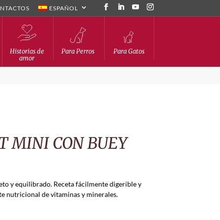
NTACTOS
ESPAÑOL
Historias de
Para Perros
Para Gatos
amor
T MINI CON BUEY
o y equilibrado. Receta fácilmente digerible y
e nutricional de vitaminas y minerales.