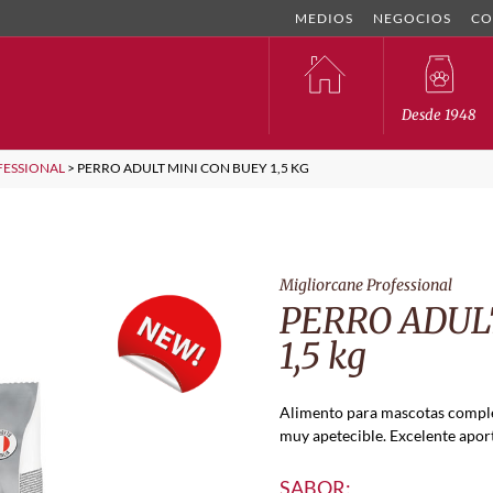
MEDIOS
NEGOCIOS
CO
Desde 1948
FESSIONAL
>
PERRO ADULT MINI CON BUEY 1,5 KG
Migliorcane Professional
PERRO ADUL
1,5 kg
Alimento para mascotas complet
muy apetecible. Excelente aport
SABOR: