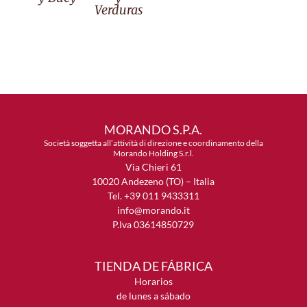
Verduras
MORANDO S.P.A.
Società soggetta all’attività di direzione e coordinamento della
Morando Holding S.r.l.
Via Chieri 61
10020 Andezeno (TO) – Italia
Tel. +39 011 9433311
info@morando.it
P.Iva 03614850729
TIENDA DE FÁBRICA
Horarios
de lunes a sábado