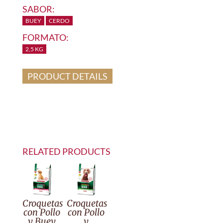
SABOR:
BUEY
CERDO
FORMATO:
2,5 KG
PRODUCT DETAILS
RELATED PRODUCTS
Croquetas
Croquetas
con Pollo
con Pollo
y Buey
y