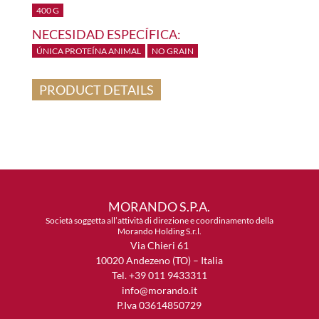
400 G
NECESIDAD ESPECÍFICA:
ÚNICA PROTEÍNA ANIMAL
NO GRAIN
PRODUCT DETAILS
MORANDO S.P.A.
Società soggetta all’attività di direzione e coordinamento della
Morando Holding S.r.l.
Via Chieri 61
10020 Andezeno (TO) – Italia
Tel. +39 011 9433311
info@morando.it
P.Iva 03614850729