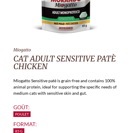
Miogatto
CAT ADULT SENSITIVE PATÈ
CHICKEN
Miogatto Sensitive patè is grain-free and contains 100%
animal protein, ideal for supporting the specific needs of
medium cats with sensitive skin and gut.
GOÛT:
POULET
FORMAT:
85 G