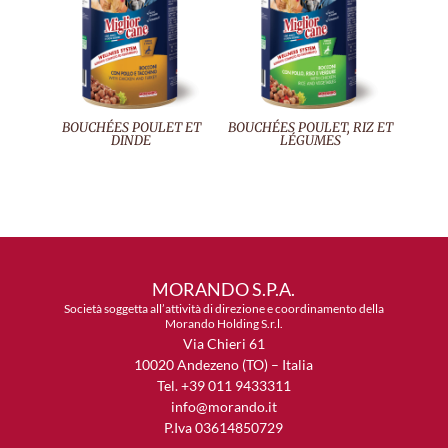
BOUCHÉES POULET ET
BOUCHÉES POULET, RIZ ET
DINDE
LÉGUMES
MORANDO S.P.A.
Società soggetta all’attività di direzione e coordinamento della
Morando Holding S.r.l.
Via Chieri 61
10020 Andezeno (TO) – Italia
Tel. +39 011 9433311
info@morando.it
P.Iva 03614850729