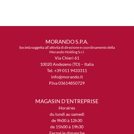
MORANDO S.P.A.
Società soggetta all’attività di direzione e coordinamento della
Morando Holding S.r.l.
Via Chieri 61
10020 Andezeno (TO) – Italia
Tel. +39 011 9433311
info@morando.it
P.Iva 03614850729
MAGASIN D’ENTREPRISE
Horaires
du lundi au samedi
de 9h00 à 12h30
de 15h00 à 19h30
Fermé le dimanche