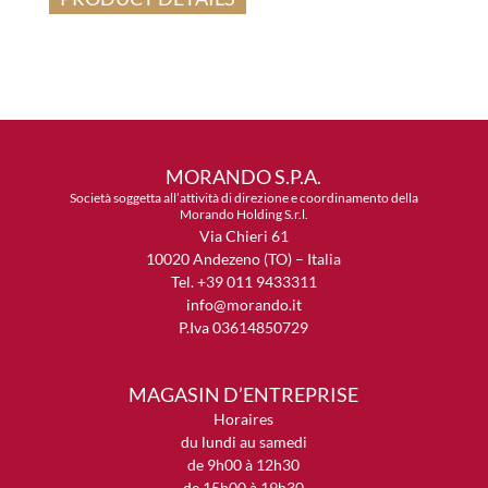
MORANDO S.P.A.
Società soggetta all’attività di direzione e coordinamento della
Morando Holding S.r.l.
Via Chieri 61
10020 Andezeno (TO) – Italia
Tel. +39 011 9433311
info@morando.it
P.Iva 03614850729
MAGASIN D’ENTREPRISE
Horaires
du lundi au samedi
de 9h00 à 12h30
de 15h00 à 19h30