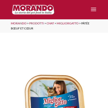
MORANDO
>
PRODOTTI
>
CHAT
>
MIGLIORGATTO
>
PÂTÉE
BŒUF ET CŒUR