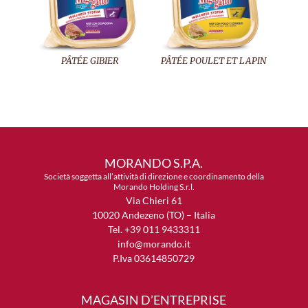
PÂTÉE GIBIER
PÂTÉE POULET ET LAPIN
MORANDO S.P.A.
Società soggetta all’attività di direzione e coordinamento della
Morando Holding S.r.l.
Via Chieri 61
10020 Andezeno (TO) – Italia
Tel. +39 011 9433311
info@morando.it
P.Iva 03614850729
MAGASIN D’ENTREPRISE