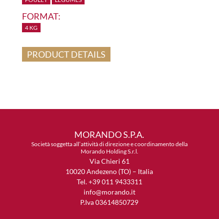
FORMAT:
4 KG
PRODUCT DETAILS
MORANDO S.P.A.
Società soggetta all’attività di direzione e coordinamento della
Morando Holding S.r.l.
Via Chieri 61
10020 Andezeno (TO) – Italia
Tel. +39 011 9433311
info@morando.it
P.Iva 03614850729