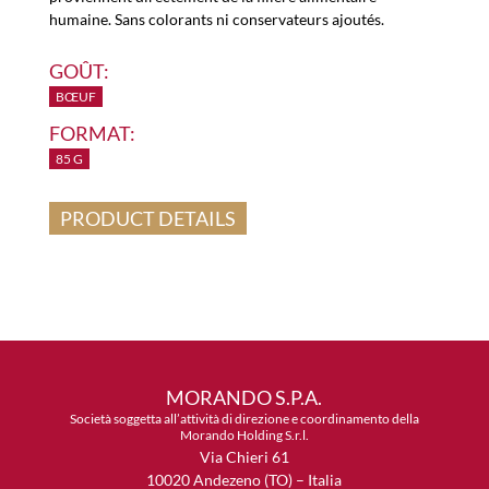
humaine. Sans colorants ni conservateurs ajoutés.
GOÛT:
BŒUF
FORMAT:
85 G
PRODUCT DETAILS
MORANDO S.P.A.
Società soggetta all’attività di direzione e coordinamento della
Morando Holding S.r.l.
Via Chieri 61
10020 Andezeno (TO) – Italia