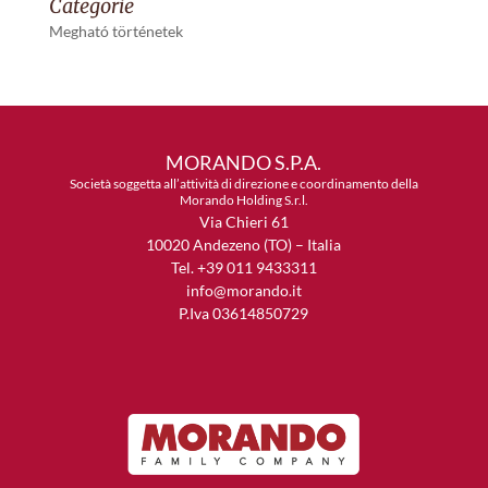
Categorie
Megható történetek
MORANDO S.P.A.
Società soggetta all’attività di direzione e coordinamento della
Morando Holding S.r.l.
Via Chieri 61
10020 Andezeno (TO) – Italia
Tel. +39 011 9433311
info@morando.it
P.Iva 03614850729