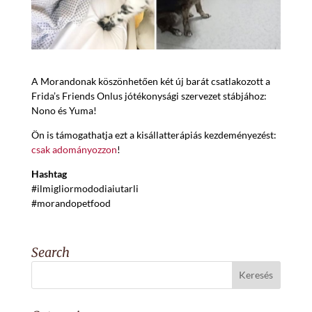
A Morandonak köszönhetően két új barát csatlakozott a
Frida’s Friends Onlus jótékonysági szervezet stábjához:
Nono és Yuma!
Ön is támogathatja ezt a kisállatterápiás kezdeményezést:
csak adományozzon
!
Hashtag
#ilmigliormododiaiutarli
#morandopetfood
Search