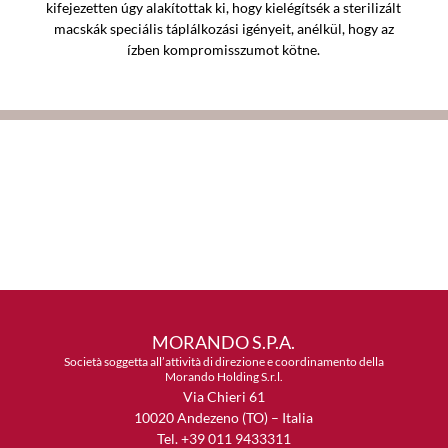
kifejezetten úgy alakítottak ki, hogy kielégítsék a sterilizált
macskák speciális táplálkozási igényeit, anélkül, hogy az
ízben kompromisszumot kötne.
MORANDO S.P.A.
Società soggetta all’attività di direzione e coordinamento della
Morando Holding S.r.l.
Via Chieri 61
10020 Andezeno (TO) – Italia
Tel. +39 011 9433311