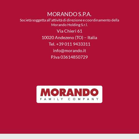
MORANDO S.P.A.
Società soggetta all’attività di direzione e coordinamento della
Morando Holding S.r.l.
Via Chieri 61
10020 Andezeno (TO) – Italia
Tel. +39 011 9433311
info@morando.it
P.Iva 03614850729