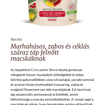
Macska
Marhahúsos, zabos és céklás
száraz táp felnőtt
macskáknak
Az Appetitosi Croccantini (fincsi tészta) gondosan
válogatott hússal, hozzáadott zöldségekkel és teljes
kiőrlésű gabonafélékkel, olasz olívaolajjal, paradicsommal
és aromás fűszernövényekkel (rozmaring, zsálya és
oregánó) fűszerezve van tele macskájának. Ezt taurinnal,
egy esszenciális aminosavval erősítették, amely
létfontosságú a macska szívműködéséhez. A recept segít a
macskáknak abban, hogy természetes módon eltávolítsák