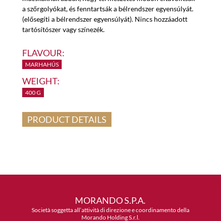
a szőrgolyókat, és fenntartsák a bélrendszer egyensúlyát.
(elősegíti a bélrendszer egyensúlyát). Nincs hozzáadott
tartósítószer vagy színezék.
FLAVOUR:
MARHAHÚS
WEIGHT:
400 G
PRODUCT DETAILS
MORANDO S.P.A.
Società soggetta all’attività di direzione e coordinamento della
Morando Holding S.r.l.