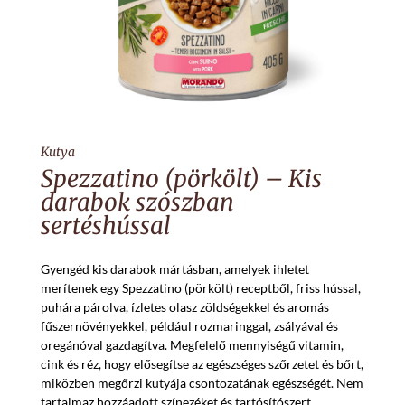
Kutya
Spezzatino (pörkölt) – Kis
darabok szószban
sertéshússal
Gyengéd kis darabok mártásban, amelyek ihletet
merítenek egy Spezzatino (pörkölt) receptből, friss hússal,
puhára párolva, ízletes olasz zöldségekkel és aromás
fűszernövényekkel, például rozmaringgal, zsályával és
oregánóval gazdagítva. Megfelelő mennyiségű vitamin,
cink és réz, hogy elősegítse az egészséges szőrzetet és bőrt,
miközben megőrzi kutyája csontozatának egészségét. Nem
tartalmaz hozzáadott színezéket és tartósítószert.