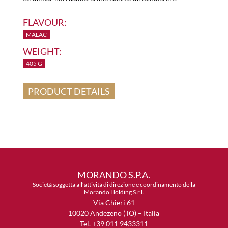
FLAVOUR:
MALAC
WEIGHT:
405 G
PRODUCT DETAILS
MORANDO S.P.A.
Società soggetta all’attività di direzione e coordinamento della
Morando Holding S.r.l.
Via Chieri 61
10020 Andezeno (TO) – Italia
Tel. +39 011 9433311