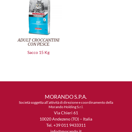
ADULT CROCCANTINI
CON PESCE
Sacco 15 Kg
MORANDO S.P.A.
Società soggetta all’attività di direzione e coordinamento della
Morando Holding S.r.l.
Via Chieri 61
10020 Andezeno (TO) – Italia
Tel. +39 011 9433311
info@morando.it