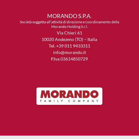
MORANDO S.P.A.
Società soggetta all’attività di direzione e coordinamento della
Morando Holding S.r.l.
Via Chieri 61
10020 Andezeno (TO) – Italia
Tel. +39 011 9433311
info@morando.it
P.Iva 03614850729