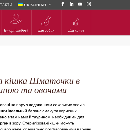
ТАКТИ
UKRAINIAN
Історії любові
Для собак
Для котів
И
а кішка Шматочки в
чиною та овочами
товані на пару з додаванням соковитих овочів.
шки ідеальний баланс смаку та корисних
ено вітамінами й таурином, необхідними для
рганів зору. Стерилізовані кішки можуть
сі або желе, спеціально розфасованими в зручні