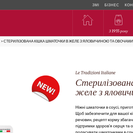
ЗМІ
БІЗНЕС
КОН
З 1955 року
E
>
СТЕРИЛІЗОВАНА КІШКА ШМАТОЧКИ В ЖЕЛЕ З ЯЛОВИЧИНОЮ ТА ОВОЧАМ
Le Tradizioni Italiane
Стерилізован
желе з ялови
Ніжні шматочки в соусі, приго
Щоб забезпечити для вашої кі
речовин, рецепт корму збагач
підтримки здоров’я серця та о
поласувати шматочками в соу