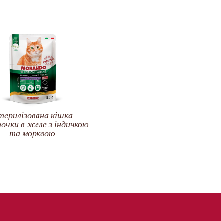
терилізована кішка
чки в желе з індичкою
та морквою