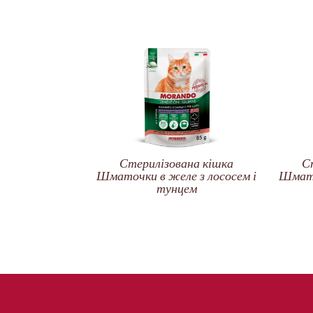
Стерилізована кішка
С
Шматочки в желе з лососем і
Шмато
тунцем