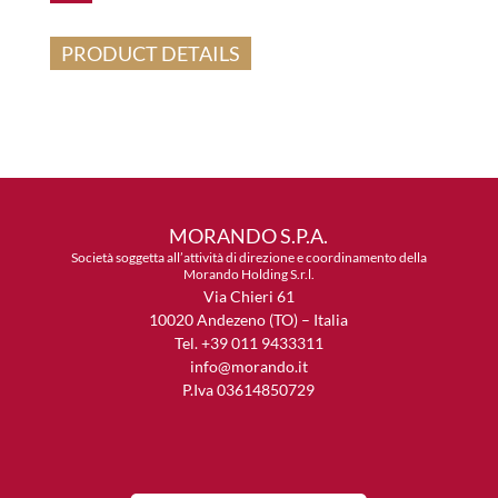
PRODUCT DETAILS
MORANDO S.P.A.
Società soggetta all’attività di direzione e coordinamento della
Morando Holding S.r.l.
Via Chieri 61
10020 Andezeno (TO) – Italia
Tel. +39 011 9433311
info@morando.it
P.Iva 03614850729