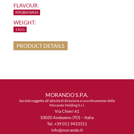
FLAVOUR:
ЯЛОВИЧИНА
WEIGHT:
150 G
PRODUCT DETAILS
MORANDO S.P.A.
Società soggetta all’attività di direzione e coordinamento della
Morando Holding S.r.l.
Via Chieri 61
10020 Andezeno (TO) – Italia
Tel. +39 011 9433311
info@morando.it