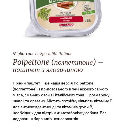
Migliorcane Le Specialità Italiane
Polpettone (полпеттоне) –
паштет з яловичиною
Ніжний паштет — це наша версія Polpettone
(полпеттоне): з приготованого в печі ніжного свіжого
м’яса, смачних овочів і італійських трав — розмарину,
шавлії та орегано. Містить потрібну кількість вітаміну Е
для антиоксидантної дії та вітамінів групи В,
необхідних для підтримки метаболізму собаки. Без
додавання барвників і консервантів.