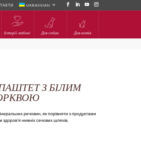
ТАКТИ
UKRAINIAN
Історії любові
Для собак
Для котів
 ПАШТЕТ З БІЛИМ
МОРКВОЮ
інеральних речовин, як порівняти з продуктами
и здоров’я нижніх сечових шляхів.