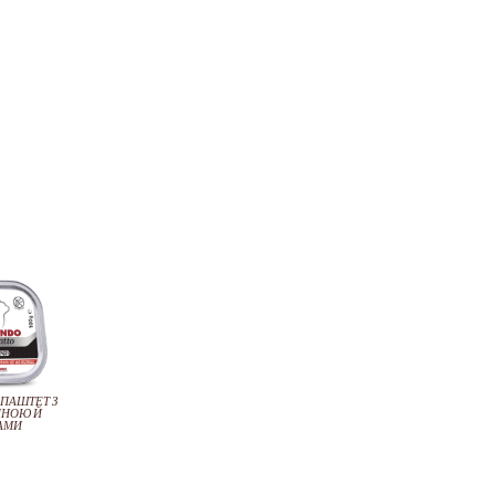
 ПАШТЕТ З
ИНОЮ Й
АМИ