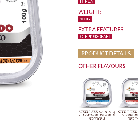
ПТИЦА
WEIGHT:
100 G
EXTRA FEATURES:
СТЕРИЛІЗОВАНІ
PRODUCT DETAILS
OTHER FLAVOURS
STERILIZED ПАШТЕТ З
STERILIZED
БЛАКИТНОЮ РИБОЮ Й
ЯЛОВИЧ
ЛОСОСЕМ
ОВОЧ