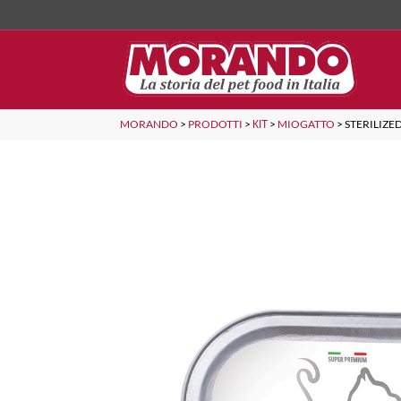
MORANDO
>
PRODOTTI
>
КІТ
>
MIOGATTO
>
STERILIZE