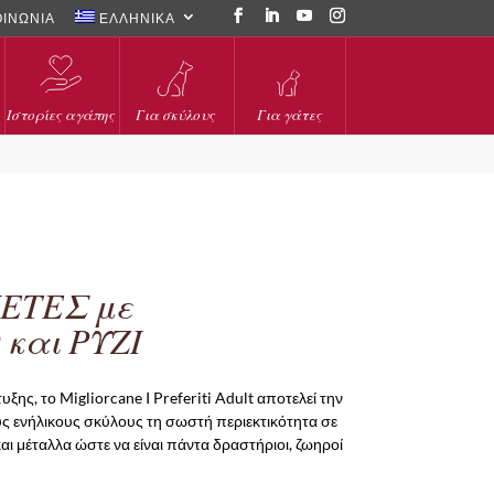
ΟΙΝΩΝΙΑ
ΕΛΛΗΝΙΚΑ
Ιστορίες αγάπης
Για σκύλους
Για γάτες
ΕΤΕΣ με
και ΡΥΖΙ
ξης, το Migliorcane I Preferiti Adult αποτελεί την
ς ενήλικους σκύλους τη σωστή περιεκτικότητα σε
και μέταλλα ώστε να είναι πάντα δραστήριοι, ζωηροί