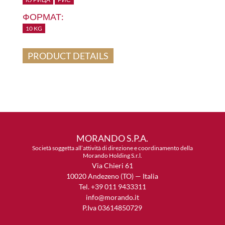
ФОРМАТ:
10 KG
PRODUCT DETAILS
MORANDO S.P.A.
Società soggetta all’attività di direzione e coordinamento della
Morando Holding S.r.l.
Via Chieri 61
10020 Andezeno (TO) — Italia
Tel. +39 011 9433311
info@morando.it
P.Iva 03614850729