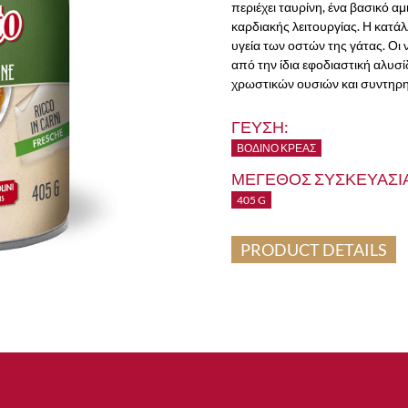
περιέχει ταυρίνη, ένα βασικό α
καρδιακής λειτουργίας. Η κατάλ
υγεία των οστών της γάτας. Οι
από την ίδια εφοδιαστική αλυσ
χρωστικών ουσιών και συντηρη
ΓΕΥΣΗ:
ΒΟΔΙΝΌ ΚΡΈΑΣ
ΜΕΓΕΘΟΣ ΣΥΣΚΕΥΑΣΙΑ
405 G
PRODUCT DETAILS