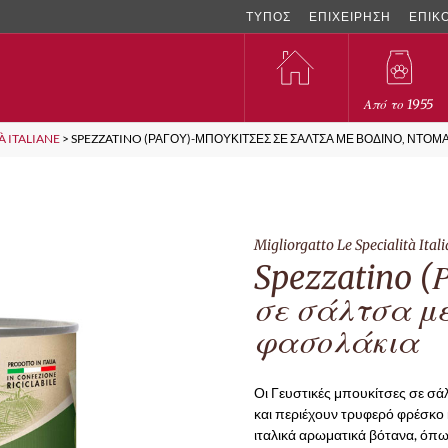
ΤΥΠΟΣ
ΕΠΙΧΕΙΡΗΣΗ
ΕΠΙΚ
Από το 1955
À ITALIANE
>
SPEZZATINO (ΡΑΓΟΎ)-ΜΠΟΥΚΊΤΣΕΣ ΣΕ ΣΆΛΤΣΑ ΜΕ ΒΟΔΙΝΌ, ΝΤΟΜ
Migliorgatto Le Specialità Ital
Spezzatino 
σε σάλτσα με
φασολάκια
Οι Γευστικές μπουκίτσες σε σά
και περιέχουν τρυφερό φρέσκο 
ιταλικά αρωματικά βότανα, όπω