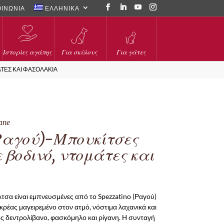
ΟΙΝΩΝΙΑ
ΕΛΛΗΝΙΚΑ
Ιστορίες αγάπης
Για σκύλους
Για γάτες
ΆΤΕΣ ΚΑΙ ΦΑΣΟΛΆΚΙΑ
iane
(Ραγού)-Μπουκίτσες
 βοδινό, ντομάτες και
λτσα είναι εμπνευσμένες από το Spezzatino (Ραγού)
κρέας μαγειρεμένο στον ατμό, νόστιμα λαχανικά και
ς δεντρολίβανο, φασκόμηλο και ρίγανη. Η συνταγή