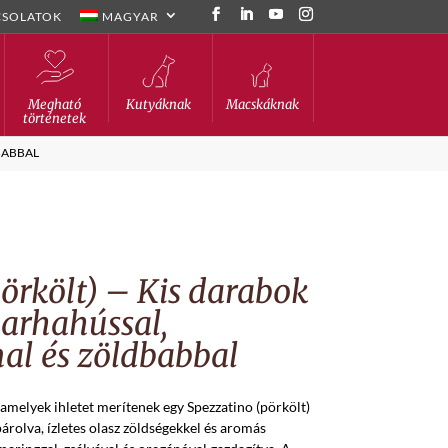
CSOLATOK
MAGYAR
Megható
Kutyáknak
Macskáknak
történetek
BABBAL
örkölt) – Kis darabok
arhahússal,
l és zöldbabbal
 amelyek ihletet merítenek egy Spezzatino (pörkölt)
párolva, ízletes olasz zöldségekkel és aromás