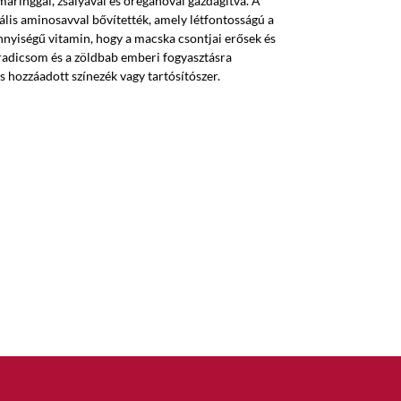
aringgal, zsályával és oregánóval gazdagítva. A
iális aminosavval bővítették, amely létfontosságú a
yiségű vitamin, hogy a macska csontjai erősek és
adicsom és a zöldbab emberi fogyasztásra
s hozzáadott színezék vagy tartósítószer.