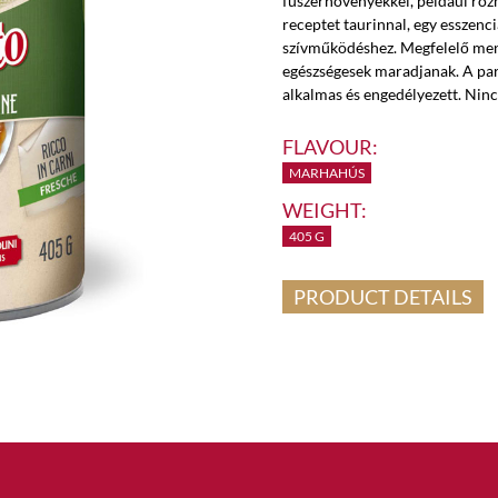
fűszernövényekkel, például rozm
receptet taurinnal, egy esszenc
szívműködéshez. Megfelelő menn
egészségesek maradjanak. A par
alkalmas és engedélyezett. Ninc
FLAVOUR:
MARHAHÚS
WEIGHT:
405 G
PRODUCT DETAILS