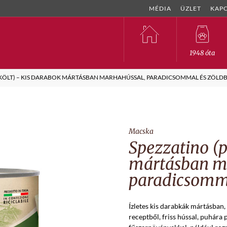
MÉDIA
ÜZLET
KAP
1948 óta
KÖLT) – KIS DARABOK MÁRTÁSBAN MARHAHÚSSAL, PARADICSOMMAL ÉS ZÖLD
Macska
Spezzatino (p
mártásban m
paradicsomma
Ízletes kis darabkák mártásban,
receptből, friss hússal, puhára 