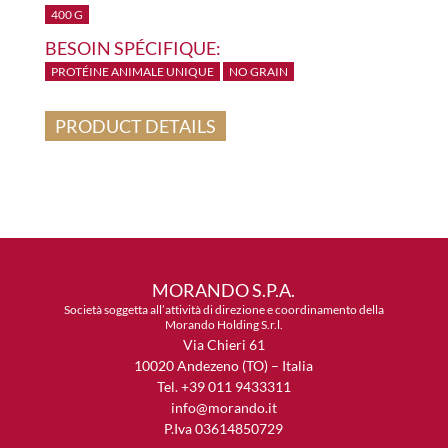
400 G
BESOIN SPÉCIFIQUE:
PROTÉINE ANIMALE UNIQUE
NO GRAIN
PRODUCT DETAILS
MORANDO S.P.A.
Società soggetta all’attività di direzione e coordinamento della
Morando Holding S.r.l.
Via Chieri 61
10020 Andezeno (TO) – Italia
Tel. +39 011 9433311
info@morando.it
P.Iva 03614850729