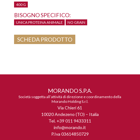
400 G
BISOGNO SPECIFICO:
UNICA PROTEINA ANIMALE
NO GRAIN
SCHEDA PRODOTTO
MORANDO S.P.A.
Società soggetta all’attività di direzione e coordinamento della
Morando Holding S.r.l.
Via Chieri 61
10020 Andezeno (TO) – Italia
Tel. +39 011 9433311
info@morando.it
P.Iva 03614850729