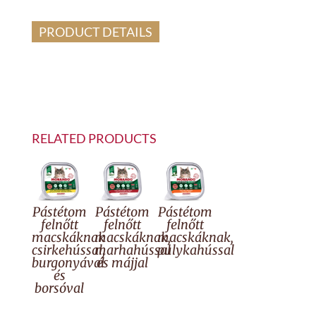
PRODUCT DETAILS
RELATED PRODUCTS
Pástétom
Pástétom
Pástétom
felnőtt
felnőtt
felnőtt
macskáknak
macskáknak,
macskáknak,
csirkehússal,
marhahússal
pulykahússal
burgonyával
és májjal
és
borsóval