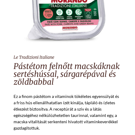
Le Tradizioni Italiane
Pástétom felnőtt macskáknak
sertéshússal, sárgarépával és
zöldbabbal
Ez a finom pástétom a vitaminok tökéletes egyensúlyát és
a friss hús ellenállhatatlan ízét kínálja, tápláló és ízletes
étkezést biztosítva. A receptúrát a szív és a látás
egészségéhez nélkülözhetetlen taurinnal, valamint egy, a
macska vitalitását serkenteni hivatott vitaminkeverékkel
gazdagítottuk.