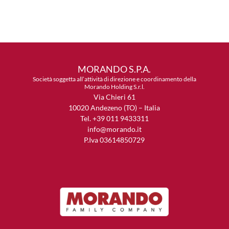
MORANDO S.P.A.
Società soggetta all’attività di direzione e coordinamento della
Morando Holding S.r.l.
Via Chieri 61
10020 Andezeno (TO) – Italia
Tel. +39 011 9433311
info@morando.it
P.Iva 03614850729