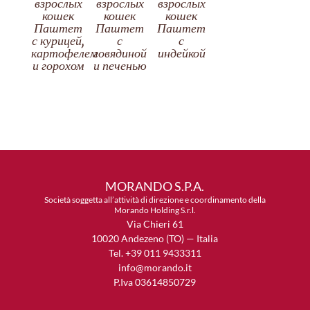
взрослых
взрослых
взрослых
кошек
кошек
кошек
Паштет
Паштет
Паштет
с курицей,
с
с
картофелем
говядиной
индейкой
и горохом
и печенью
MORANDO S.P.A.
Società soggetta all’attività di direzione e coordinamento della
Morando Holding S.r.l.
Via Chieri 61
10020 Andezeno (TO) — Italia
Tel. +39 011 9433311
info@morando.it
P.Iva 03614850729