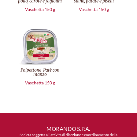
pollo, carote e fagiolini
suino, patate e piselli
Vaschetta 150 g
Vaschetta 150 g
Polpettone-Patè con
manzo
Vaschetta 150 g
MORANDO S.P.A.
Società soggetta all’attività di direzione e coordinamento della