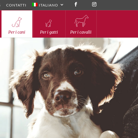
S
CONTATTI
ITALIANO
Per i cani
Per i gatti
Per i cavalli