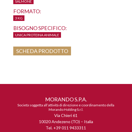
SALMONE
FORMATO:
3 KG
BISOGNO SPECIFICO:
UNICA PROTEINA ANIMALE
SCHEDA PRODOTTO
MORANDO S.P.A.
Società soggetta all’attività di direzione e coordinamento della
Morando Holding S.r.l.
Via Chieri 61
10020 Andezeno (TO) – Italia
Tel. +39 011 9433311