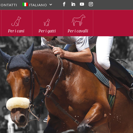
CONTATTI
ITALIANO
Per i cani
Per i gatti
Per i cavalli