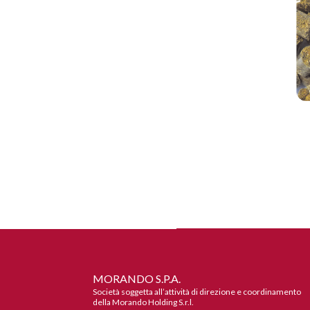
MORANDO S.P.A.
Società soggetta all’attività di direzione e coordinamento
della Morando Holding S.r.l.