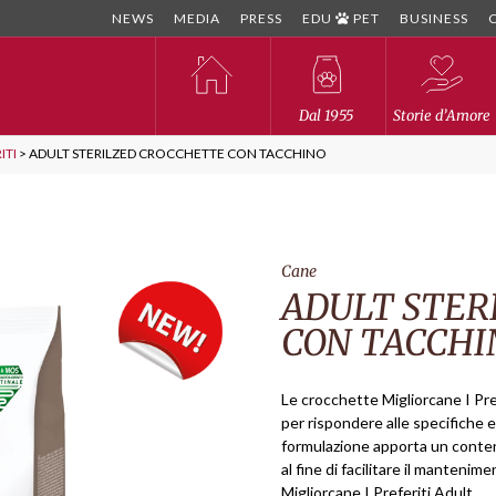
NEWS
MEDIA
PRESS
EDU
PET
BUSINESS
Dal 1955
Storie d’Amore
ITI
>
ADULT STERILZED CROCCHETTE CON TACCHINO
Cane
ADULT STER
CON TACCHI
Le crocchette Migliorcane I Pre
per rispondere alle specifiche e
formulazione apporta un contenu
al fine di facilitare il mantenim
Migliorcane I Preferiti Adult.