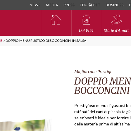
NEWS
MEDIA
PRESS
EDU
PET
BUSINESS
Dal 1955
Storie d’Amore
GE
>
DOPPIO MENU RUSTICO DI BOCCONCINI IN SALSA
Migliorcane Prestige
DOPPIO MEN
BOCCONCINI 
Prestigioso menu di gustosi boc
raffinati dei cani di piccola tag
selezionati è ideale per fornire 
delle materie prime di altissima 