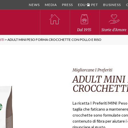
NEWS
MEDIA
PRESS
EDU
PET
BUSINESS
Dal 1955
Storie d’Amore
ITI
>
ADULT MINI PESO FORMA CROCCHETTE CON POLLO E RISO
Migliorcane I Preferiti
ADULT MINI
CROCCHETTE
La ricetta I Preferiti MINI Peso
taglia che faticano a mantenere 
crocchette sono formulate con 
contenuto di fibra per aiutare i
rinunciare al gusto.