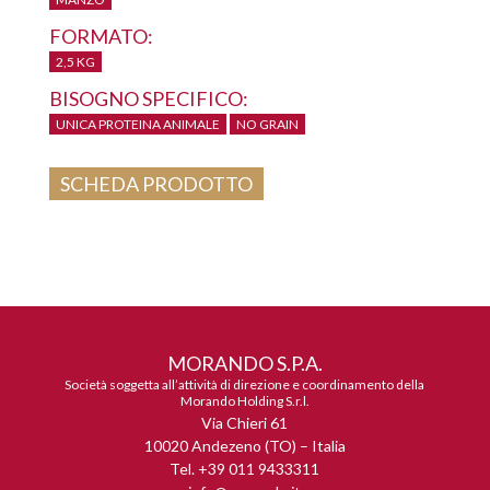
FORMATO:
2,5 KG
BISOGNO SPECIFICO:
UNICA PROTEINA ANIMALE
NO GRAIN
SCHEDA PRODOTTO
MORANDO S.P.A.
Società soggetta all’attività di direzione e coordinamento della
Morando Holding S.r.l.
Via Chieri 61
10020 Andezeno (TO) – Italia
Tel. +39 011 9433311