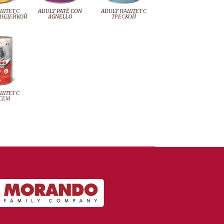
ШТЕТ С
ADULT PATÈ CON
ADULT ПАШТЕТ С
ИНДЕЙКОЙ
AGNELLO
ТРЕСКОЙ
ШТЕТ С
СЕМ